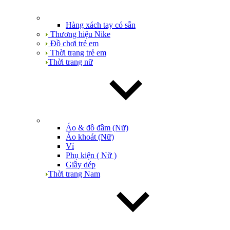
Hàng xách tay có sẵn
Thương hiệu Nike
Đồ chơi trẻ em
Thời trang trẻ em
Thời trang nữ
Áo & đồ đầm (Nữ)
Áo khoát (Nữ)
Ví
Phụ kiện ( Nữ )
Giầy dép
Thời trang Nam