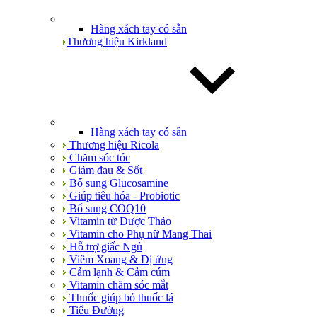
Hàng xách tay có sẵn
Thương hiệu Kirkland
Hàng xách tay có sẵn
Thương hiệu Ricola
Chăm sóc tóc
Giảm đau & Sốt
Bổ sung Glucosamine
Giúp tiêu hóa - Probiotic
Bổ sung COQ10
Vitamin từ Dược Thảo
Vitamin cho Phụ nữ Mang Thai
Hỗ trợ giấc Ngủ
Viêm Xoang & Dị ứng
Cảm lạnh & Cảm cúm
Vitamin chăm sóc mắt
Thuốc giúp bỏ thuốc lá
Tiểu Đường