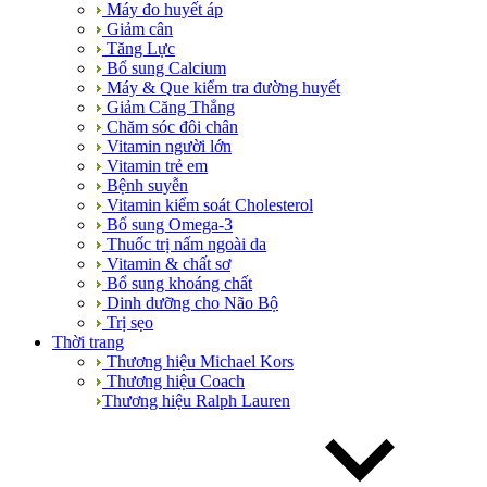
Máy đo huyết áp
Giảm cân
Tăng Lực
Bổ sung Calcium
Máy & Que kiểm tra đường huyết
Giảm Căng Thẳng
Chăm sóc đôi chân
Vitamin người lớn
Vitamin trẻ em
Bệnh suyễn
Vitamin kiểm soát Cholesterol
Bổ sung Omega-3
Thuốc trị nấm ngoài da
Vitamin & chất sơ
Bổ sung khoáng chất
Dinh dưỡng cho Não Bộ
Trị sẹo
Thời trang
Thương hiệu Michael Kors
Thương hiệu Coach
Thương hiệu Ralph Lauren