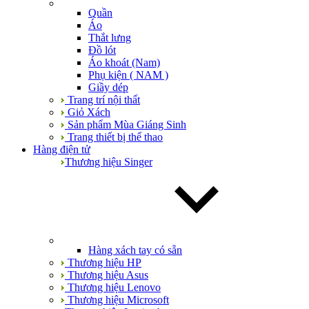
Quần
Áo
Thắt lưng
Đồ lót
Áo khoát (Nam)
Phụ kiện ( NAM )
Giầy dép
Trang trí nội thất
Giỏ Xách
Sản phẩm Mùa Giáng Sinh
Trang thiết bị thể thao
Hàng điện tử
Thương hiệu Singer
Hàng xách tay có sẵn
Thương hiệu HP
Thương hiệu Asus
Thương hiệu Lenovo
Thương hiệu Microsoft