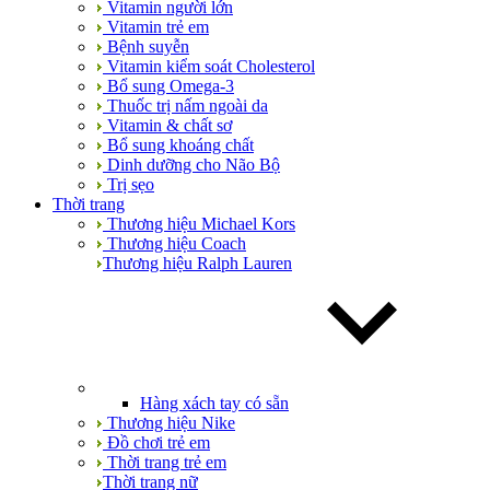
Vitamin người lớn
Vitamin trẻ em
Bệnh suyễn
Vitamin kiểm soát Cholesterol
Bổ sung Omega-3
Thuốc trị nấm ngoài da
Vitamin & chất sơ
Bổ sung khoáng chất
Dinh dưỡng cho Não Bộ
Trị sẹo
Thời trang
Thương hiệu Michael Kors
Thương hiệu Coach
Thương hiệu Ralph Lauren
Hàng xách tay có sẵn
Thương hiệu Nike
Đồ chơi trẻ em
Thời trang trẻ em
Thời trang nữ