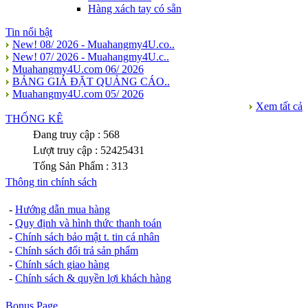
Hàng xách tay có sẵn
Tin nổi bật
New! 08/ 2026 - Muahangmy4U.co..
New! 07/ 2026 - Muahangmy4U.c..
Muahangmy4U.com 06/ 2026
BẢNG GIÁ ĐẶT QUẢNG CÁO..
Muahangmy4U.com 05/ 2026
Xem tất cả
THỐNG KÊ
Đang truy cập : 568
Lượt truy cập : 52425431
Tổng Sản Phẩm : 313
Thông tin chính sách
-
Hướng dẫn mua hàng
-
Quy định và hình thức thanh toán
-
Chính sách bảo mật t. tin cá nhân
-
Chính sách đổi trả sản phẩm
-
Chính sách giao hàng
-
Chính sách & quyền lợi khách hàng
Bonus Page