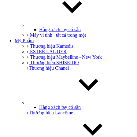
Hàng xách tay có sẵn
Máy vi tính_ tất cả trong một
Mỹ Phẩm
Thương hiệu Kamedis
ESTÉE LAUDER
Thương hiệu Maybelline - New York
Thương hiệu SHISEIDO
Thương hiệu Chanel
Hàng xách tay có sẵn
Thương hiệu Lancôme