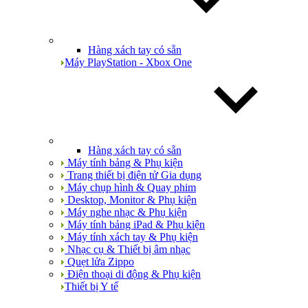
Hàng xách tay có sẵn
Máy PlayStation - Xbox One
Hàng xách tay có sẵn
Máy tính bảng & Phụ kiện
Trang thiết bị điện tử Gia dụng
Máy chụp hình & Quay phim
Desktop, Monitor & Phụ kiện
Máy nghe nhạc & Phụ kiện
Máy tính bảng iPad & Phụ kiện
Máy tính xách tay & Phụ kiện
Nhạc cụ & Thiết bị âm nhạc
Quẹt lửa Zippo
Điện thoại di động & Phụ kiện
Thiết bị Y tế