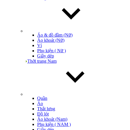
Áo & đồ đầm (Nữ)
Áo khoát (Nữ)
Ví
Phụ kiện ( Nữ )
Giầy dép
Thời trang Nam
Quần
Áo
Thắt lưng
Đồ lót
Áo khoát (Nam)
Phụ kiện ( NAM )
Giầy dép