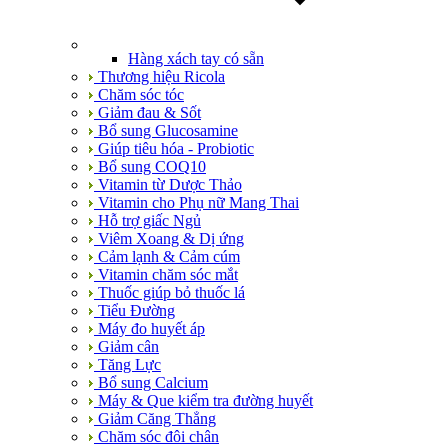
Hàng xách tay có sẵn
Thương hiệu Ricola
Chăm sóc tóc
Giảm đau & Sốt
Bổ sung Glucosamine
Giúp tiêu hóa - Probiotic
Bổ sung COQ10
Vitamin từ Dược Thảo
Vitamin cho Phụ nữ Mang Thai
Hỗ trợ giấc Ngủ
Viêm Xoang & Dị ứng
Cảm lạnh & Cảm cúm
Vitamin chăm sóc mắt
Thuốc giúp bỏ thuốc lá
Tiểu Đường
Máy đo huyết áp
Giảm cân
Tăng Lực
Bổ sung Calcium
Máy & Que kiểm tra đường huyết
Giảm Căng Thẳng
Chăm sóc đôi chân