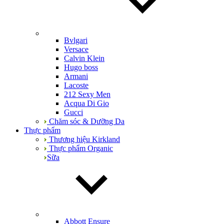
Bvlgari
Versace
Calvin Klein
Hugo boss
Armani
Lacoste
212 Sexy Men
Acqua Di Gio
Gucci
Chăm sóc & Dưỡng Da
Thực phẩm
Thương hiệu Kirkland
Thực phẩm Organic
Sữa
Abbott Ensure