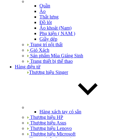
Quần
Áo
Thắt lưng
Đồ lót
Áo khoát (Nam)
Phụ kiện ( NAM )
Giầy dép
Trang trí nội thất
Giỏ Xách
Sản phẩm Mùa Giáng Sinh
Trang thiết bị thể thao
Hàng điện tử
Thương hiệu Singer
Hàng xách tay có sẵn
Thương hiệu HP
Thương hiệu Asus
Thương hiệu Lenovo
Thương hiệu Microsoft