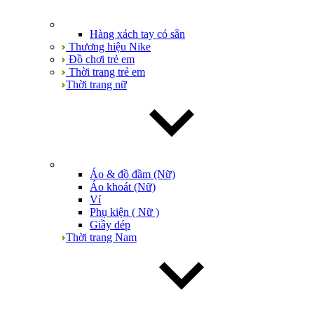
Hàng xách tay có sẵn
Thương hiệu Nike
Đồ chơi trẻ em
Thời trang trẻ em
Thời trang nữ
Áo & đồ đầm (Nữ)
Áo khoát (Nữ)
Ví
Phụ kiện ( Nữ )
Giầy dép
Thời trang Nam