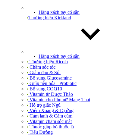
Hàng xách tay có sẵn
Thương hiệu Kirkland
Hàng xách tay có sẵn
Thương hiệu Ricola
Chăm sóc tóc
Giảm đau & Sốt
Bổ sung Glucosamine
Giúp tiêu hóa - Probiotic
Bổ sung COQ10
Vitamin từ Dược Thảo
Vitamin cho Phụ nữ Mang Thai
Hỗ trợ giấc Ngủ
Viêm Xoang & Dị ứng
Cảm lạnh & Cảm cúm
Vitamin chăm sóc mắt
Thuốc giúp bỏ thuốc lá
Tiểu Đường