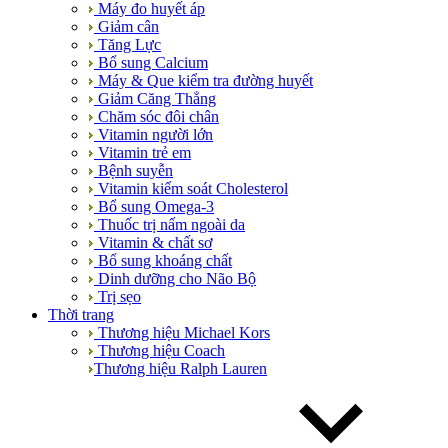
Máy đo huyết áp
Giảm cân
Tăng Lực
Bổ sung Calcium
Máy & Que kiểm tra đường huyết
Giảm Căng Thẳng
Chăm sóc đôi chân
Vitamin người lớn
Vitamin trẻ em
Bệnh suyễn
Vitamin kiểm soát Cholesterol
Bổ sung Omega-3
Thuốc trị nấm ngoài da
Vitamin & chất sơ
Bổ sung khoáng chất
Dinh dưỡng cho Não Bộ
Trị sẹo
Thời trang
Thương hiệu Michael Kors
Thương hiệu Coach
Thương hiệu Ralph Lauren