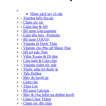
Hàng xách tay có sẵn
Thương hiệu Ricola
Chăm sóc tóc
Giảm đau & Sốt
Bổ sung Glucosamine
Giúp tiêu hóa - Probiotic
Bổ sung COQ10
Vitamin từ Dược Thảo
Vitamin cho Phụ nữ Mang Thai
Hỗ trợ giấc Ngủ
Viêm Xoang & Dị ứng
Cảm lạnh & Cảm cúm
Vitamin chăm sóc mắt
Thuốc giúp bỏ thuốc lá
Tiểu Đường
Máy đo huyết áp
Giảm cân
Tăng Lực
Bổ sung Calcium
Máy & Que kiểm tra đường huyết
Giảm Căng Thẳng
Chăm sóc đôi chân