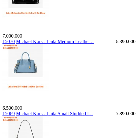
7.000.000
15070
Michael Kors - Laila Medium Leather ..
6.390.000
6.500.000
15069
Michael Kors - Laila Small Studded L..
5.890.000