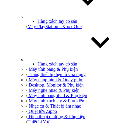
Hàng xách tay có sẵn
Máy PlayStation - Xbox One
Hàng xách tay có sẵn
Máy tính bảng & Phụ kiện
Trang thiết bị điện tử Gia dụng
Máy chụp hình & Quay phim
Desktop, Monitor & Phụ kiện
Máy nghe nhạc & Phụ kiện
Máy tính bảng iPad & Phụ kiện
Máy tính xách tay & Phụ kiện
Nhạc cụ & Thiết bị âm nhạc
Quẹt lửa Zippo
Điện thoại di động & Phụ kiện
Thiết bị Y tế