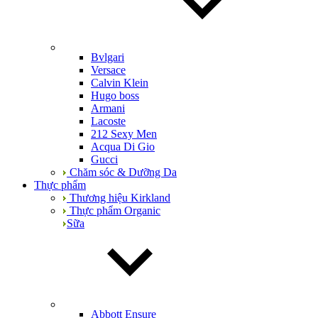
Bvlgari
Versace
Calvin Klein
Hugo boss
Armani
Lacoste
212 Sexy Men
Acqua Di Gio
Gucci
Chăm sóc & Dưỡng Da
Thực phẩm
Thương hiệu Kirkland
Thực phẩm Organic
Sữa
Abbott Ensure