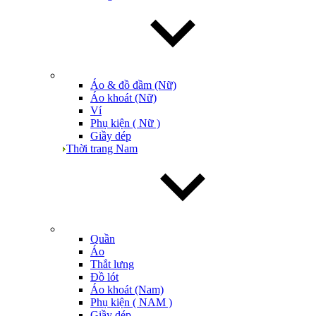
Áo & đồ đầm (Nữ)
Áo khoát (Nữ)
Ví
Phụ kiện ( Nữ )
Giầy dép
Thời trang Nam
Quần
Áo
Thắt lưng
Đồ lót
Áo khoát (Nam)
Phụ kiện ( NAM )
Giầy dép