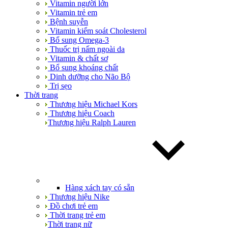
Vitamin người lớn
Vitamin trẻ em
Bệnh suyễn
Vitamin kiểm soát Cholesterol
Bổ sung Omega-3
Thuốc trị nấm ngoài da
Vitamin & chất sơ
Bổ sung khoáng chất
Dinh dưỡng cho Não Bộ
Trị sẹo
Thời trang
Thương hiệu Michael Kors
Thương hiệu Coach
Thương hiệu Ralph Lauren
Hàng xách tay có sẵn
Thương hiệu Nike
Đồ chơi trẻ em
Thời trang trẻ em
Thời trang nữ