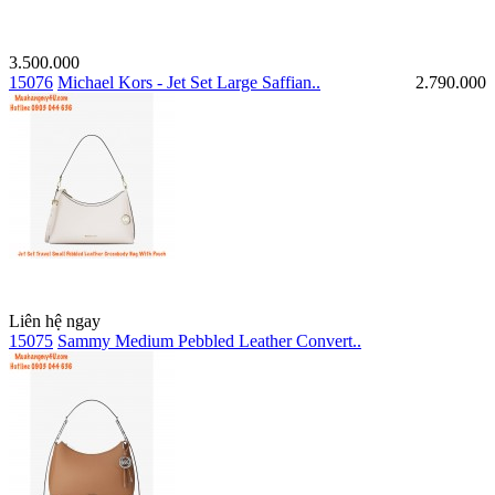
3.500.000
15076
Michael Kors - Jet Set Large Saffian..
2.790.000
Liên hệ ngay
15075
Sammy Medium Pebbled Leather Convert..