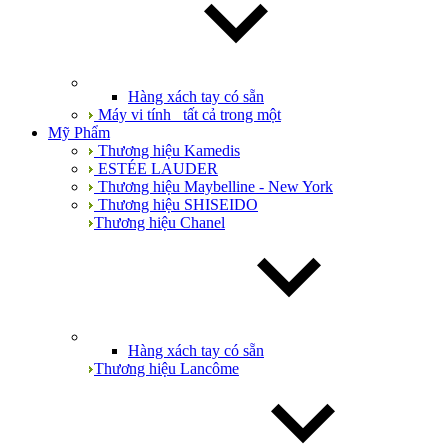
Hàng xách tay có sẵn
Máy vi tính_ tất cả trong một
Mỹ Phẩm
Thương hiệu Kamedis
ESTÉE LAUDER
Thương hiệu Maybelline - New York
Thương hiệu SHISEIDO
Thương hiệu Chanel
Hàng xách tay có sẵn
Thương hiệu Lancôme