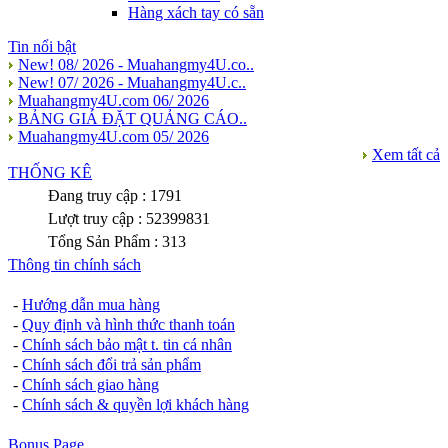
Hàng xách tay có sẵn
Tin nổi bật
New! 08/ 2026 - Muahangmy4U.co..
New! 07/ 2026 - Muahangmy4U.c..
Muahangmy4U.com 06/ 2026
BẢNG GIÁ ĐẶT QUẢNG CÁO..
Muahangmy4U.com 05/ 2026
Xem tất cả
THỐNG KÊ
Đang truy cập : 1791
Lượt truy cập : 52399831
Tổng Sản Phẩm : 313
Thông tin chính sách
-
Hướng dẫn mua hàng
-
Quy định và hình thức thanh toán
-
Chính sách bảo mật t. tin cá nhân
-
Chính sách đổi trả sản phẩm
-
Chính sách giao hàng
-
Chính sách & quyền lợi khách hàng
Bonus Page