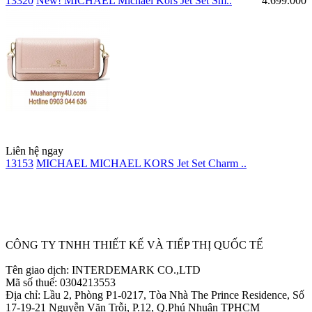
13320
New! MICHAEL Michael Kors Jet Set Sm..
4.699.000
Liên hệ ngay
13153
MICHAEL MICHAEL KORS Jet Set Charm ..
Ẩn
CÔNG TY TNHH THIẾT KẾ VÀ TIẾP THỊ QUỐC TẾ
Tên giao dịch: INTERDEMARK CO.,LTD
Mã số thuế: 0304213553
Địa chỉ: Lầu 2, Phòng P1-0217, Tòa Nhà The Prince Residence, Số
17-19-21 Nguyễn Văn Trỗi, P.12, Q.Phú Nhuận TPHCM