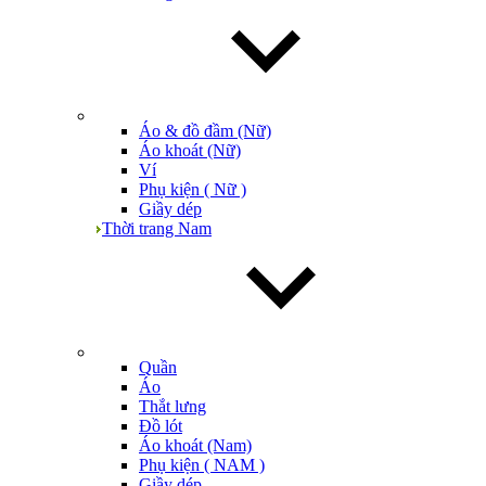
Áo & đồ đầm (Nữ)
Áo khoát (Nữ)
Ví
Phụ kiện ( Nữ )
Giầy dép
Thời trang Nam
Quần
Áo
Thắt lưng
Đồ lót
Áo khoát (Nam)
Phụ kiện ( NAM )
Giầy dép