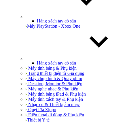
Hàng xách tay có sẵn
Máy PlayStation - Xbox One
Hàng xách tay có sẵn
Máy tính bảng & Phụ kiện
Trang thiết bị điện tử Gia dụng
Máy chụp hình & Quay phim
Desktop, Monitor & Phụ kiện
Máy nghe nhạc & Phụ kiện
Máy tính bảng iPad & Phụ kiện
Máy tính xách tay & Phụ kiện
Nhạc cụ & Thiết bị âm nhạc
Quẹt lửa Zippo
Điện thoại di động & Phụ kiện
Thiết bị Y tế