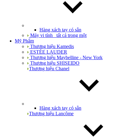
Hàng xách tay có sẵn
Máy vi tính_ tất cả trong một
Mỹ Phẩm
Thương hiệu Kamedis
ESTÉE LAUDER
Thương hiệu Maybelline - New York
Thương hiệu SHISEIDO
Thương hiệu Chanel
Hàng xách tay có sẵn
Thương hiệu Lancôme