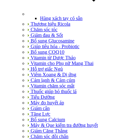
Hàng xách tay có sẵn
Thương hiệu Ricola
Chăm sóc tóc
Giảm đau & Sốt
Bổ sung Glucosamine
Giúp tiêu hóa - Probiotic
Bổ sung COQ10
Vitamin từ Dược Thảo
Vitamin cho Phụ nữ Mang Thai
Hỗ trợ giấc Ngủ
Viêm Xoang & Dị ứng
Cảm lạnh & Cảm cúm
Vitamin chăm sóc mắt
Thuốc giúp bỏ thuốc lá
Tiểu Đường
Máy đo huyết áp
Giảm cân
Tăng Lực
Bổ sung Calcium
Máy & Que kiểm tra đường huyết
Giảm Căng Thẳng
Chăm sóc đôi chân