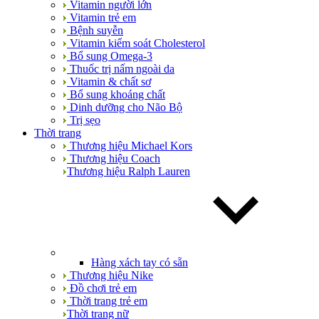
Vitamin người lớn
Vitamin trẻ em
Bệnh suyễn
Vitamin kiểm soát Cholesterol
Bổ sung Omega-3
Thuốc trị nấm ngoài da
Vitamin & chất sơ
Bổ sung khoáng chất
Dinh dưỡng cho Não Bộ
Trị sẹo
Thời trang
Thương hiệu Michael Kors
Thương hiệu Coach
Thương hiệu Ralph Lauren
Hàng xách tay có sẵn
Thương hiệu Nike
Đồ chơi trẻ em
Thời trang trẻ em
Thời trang nữ