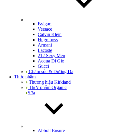
Bvlgari
Versace
Calvin Klein
Hugo boss
Armani
Lacoste
212 Sexy Men
Acqua Di Gio
Gucci
Chăm sóc & Dưỡng Da
Thực phẩm
Thương hiệu Kirkland
Thực phẩm Organic
Sữa
Abbott Ensure