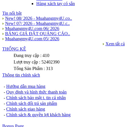
Hàng xách tay có sẵn
Tin nổi bật
New! 08/ 2026 - Muahangmy4U.co..
New! 07/ 2026 - Muahangmy4U.c..
Muahangmy4U.com 06/ 2026
BẢNG GIÁ ĐẶT QUẢNG CÁO..
Muahangmy4U.com 05/ 2026
Xem tất cả
THỐNG KÊ
Đang truy cập : 410
Lượt truy cập : 52402390
Tổng Sản Phẩm : 313
Thông tin chính sách
-
Hướng dẫn mua hàng
-
Quy định và hình thức thanh toán
-
Chính sách bảo mật t. tin cá nhân
-
Chính sách đổi trả sản phẩm
-
Chính sách giao hàng
-
Chính sách & quyền lợi khách hàng
Bonus Page