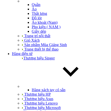
Quần
Áo
Thắt lưng
Đồ lót
Áo khoát (Nam)
Phụ kiện ( NAM )
Giầy dép
Trang trí nội thất
Giỏ Xách
Sản phẩm Mùa Giáng Sinh
Trang thiết bị thể thao
Hàng điện tử
Thương hiệu Singer
Hàng xách tay có sẵn
Thương hiệu HP
Thương hiệu Asus
Thương hiệu Lenovo
Thương hiệu Microsoft