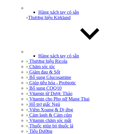
Hàng xách tay có sẵn
Thương hiệu Kirkland
Hàng xách tay có sẵn
Thương hiệu Ricola
Chăm sóc tóc
Giảm đau & Sốt
Bổ sung Glucosamine
Giúp tiêu hóa - Probiotic
Bổ sung COQ10
Vitamin từ Dược Thảo
Vitamin cho Phụ nữ Mang Thai
Hỗ trợ giấc Ngủ
Viêm Xoang & Dị ứng
Cảm lạnh & Cảm cúm
Vitamin chăm sóc mắt
Thuốc giúp bỏ thuốc lá
Tiểu Đường