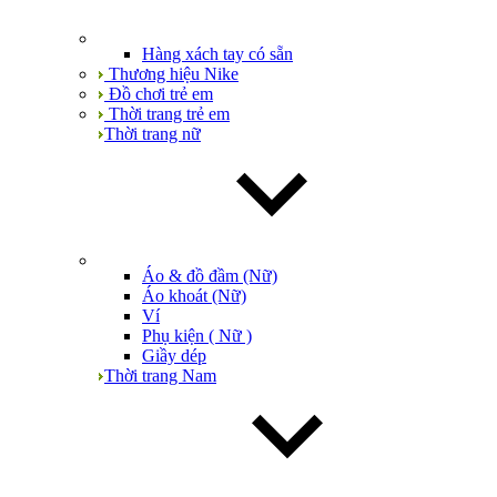
Hàng xách tay có sẵn
Thương hiệu Nike
Đồ chơi trẻ em
Thời trang trẻ em
Thời trang nữ
Áo & đồ đầm (Nữ)
Áo khoát (Nữ)
Ví
Phụ kiện ( Nữ )
Giầy dép
Thời trang Nam