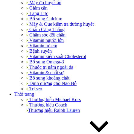
Máy đo huyết áp
Giảm cân
Tăng Lực
Bổ sung Calcium
Máy & Que kiểm tra đường huyết
Giảm Căng Thẳng
Chăm sóc đôi chân
Vitamin người lớn
Vitamin trẻ em
Bệnh suyễn
Vitamin kiểm soát Cholesterol
Bổ sung Omega-3
Thuốc trị nấm ngoài da
Vitamin & chất sơ
Bổ sung khoáng chất
Dinh dưỡng cho Não Bộ
Trị sẹo
Thời trang
Thương hiệu Michael Kors
Thương hiệu Coach
Thương hiệu Ralph Lauren