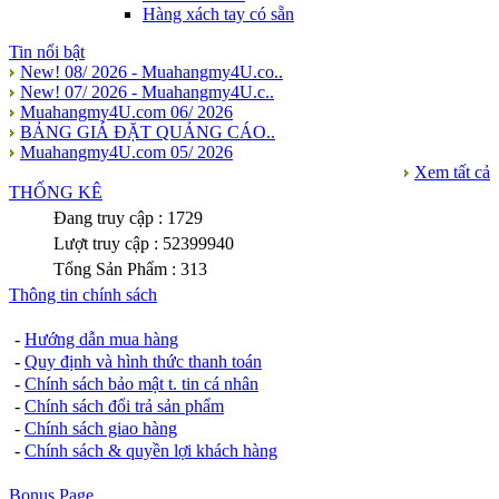
Hàng xách tay có sẵn
Tin nổi bật
New! 08/ 2026 - Muahangmy4U.co..
New! 07/ 2026 - Muahangmy4U.c..
Muahangmy4U.com 06/ 2026
BẢNG GIÁ ĐẶT QUẢNG CÁO..
Muahangmy4U.com 05/ 2026
Xem tất cả
THỐNG KÊ
Đang truy cập : 1729
Lượt truy cập : 52399940
Tổng Sản Phẩm : 313
Thông tin chính sách
-
Hướng dẫn mua hàng
-
Quy định và hình thức thanh toán
-
Chính sách bảo mật t. tin cá nhân
-
Chính sách đổi trả sản phẩm
-
Chính sách giao hàng
-
Chính sách & quyền lợi khách hàng
Bonus Page