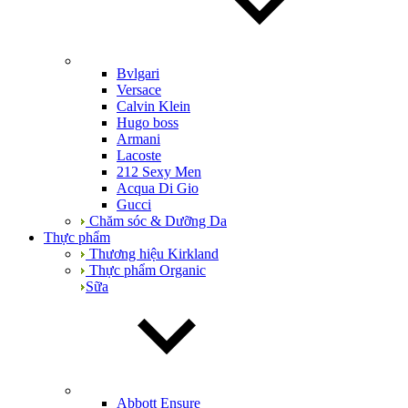
Bvlgari
Versace
Calvin Klein
Hugo boss
Armani
Lacoste
212 Sexy Men
Acqua Di Gio
Gucci
Chăm sóc & Dưỡng Da
Thực phẩm
Thương hiệu Kirkland
Thực phẩm Organic
Sữa
Abbott Ensure