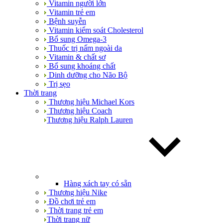
Vitamin người lớn
Vitamin trẻ em
Bệnh suyễn
Vitamin kiểm soát Cholesterol
Bổ sung Omega-3
Thuốc trị nấm ngoài da
Vitamin & chất sơ
Bổ sung khoáng chất
Dinh dưỡng cho Não Bộ
Trị sẹo
Thời trang
Thương hiệu Michael Kors
Thương hiệu Coach
Thương hiệu Ralph Lauren
Hàng xách tay có sẵn
Thương hiệu Nike
Đồ chơi trẻ em
Thời trang trẻ em
Thời trang nữ