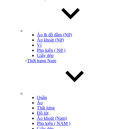
Áo & đồ đầm (Nữ)
Áo khoát (Nữ)
Ví
Phụ kiện ( Nữ )
Giầy dép
Thời trang Nam
Quần
Áo
Thắt lưng
Đồ lót
Áo khoát (Nam)
Phụ kiện ( NAM )
Giầy dép