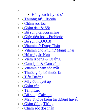
Hàng xách tay có sẵn
Thương hiệu Ricola
Chăm sóc tóc
Giảm đau & Sốt
Bổ sung Glucosamine
Giúp tiêu hóa - Probiotic
Bổ sung COQ10
Vitamin từ Dược Thảo
Vitamin cho Phụ nữ Mang Thai
Hỗ trợ giấc Ngủ
Viêm Xoang & Dị ứng
Cảm lạnh & Cảm cúm
Vitamin chăm sóc mắt
Thuốc giúp bỏ thuốc lá
Tiểu Đường
Máy đo huyết áp
Giảm cân
Tăng Lực
Bổ sung Calcium
Máy & Que kiểm tra đường huyết
Giảm Căng Thẳng
Chăm sóc đôi chân