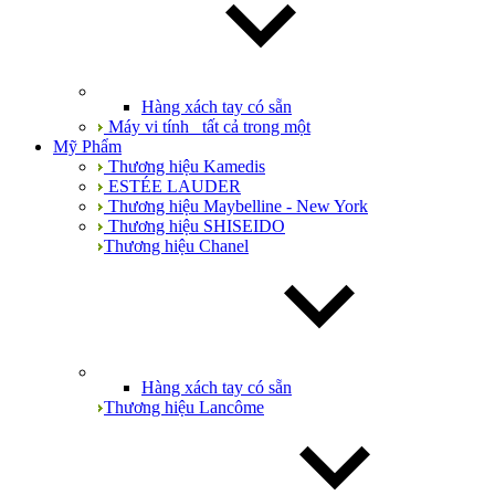
Hàng xách tay có sẵn
Máy vi tính_ tất cả trong một
Mỹ Phẩm
Thương hiệu Kamedis
ESTÉE LAUDER
Thương hiệu Maybelline - New York
Thương hiệu SHISEIDO
Thương hiệu Chanel
Hàng xách tay có sẵn
Thương hiệu Lancôme