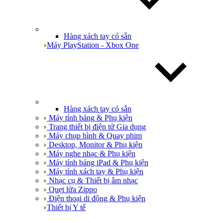
Hàng xách tay có sẵn
Máy PlayStation - Xbox One
Hàng xách tay có sẵn
Máy tính bảng & Phụ kiện
Trang thiết bị điện tử Gia dụng
Máy chụp hình & Quay phim
Desktop, Monitor & Phụ kiện
Máy nghe nhạc & Phụ kiện
Máy tính bảng iPad & Phụ kiện
Máy tính xách tay & Phụ kiện
Nhạc cụ & Thiết bị âm nhạc
Quẹt lửa Zippo
Điện thoại di động & Phụ kiện
Thiết bị Y tế