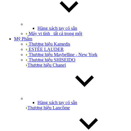
Hàng xách tay có sẵn
Máy vi tính_ tất cả trong một
Mỹ Phẩm
Thương hiệu Kamedis
ESTÉE LAUDER
Thương hiệu Maybelline - New York
Thương hiệu SHISEIDO
Thương hiệu Chanel
Hàng xách tay có sẵn
Thương hiệu Lancôme