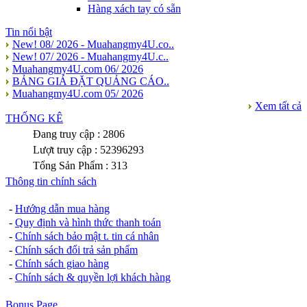
Hàng xách tay có sẵn
Tin nổi bật
New! 08/ 2026 - Muahangmy4U.co..
New! 07/ 2026 - Muahangmy4U.c..
Muahangmy4U.com 06/ 2026
BẢNG GIÁ ĐẶT QUẢNG CÁO..
Muahangmy4U.com 05/ 2026
Xem tất cả
THỐNG KÊ
Đang truy cập : 2806
Lượt truy cập : 52396293
Tổng Sản Phẩm : 313
Thông tin chính sách
-
Hướng dẫn mua hàng
-
Quy định và hình thức thanh toán
-
Chính sách bảo mật t. tin cá nhân
-
Chính sách đổi trả sản phẩm
-
Chính sách giao hàng
-
Chính sách & quyền lợi khách hàng
Bonus Page