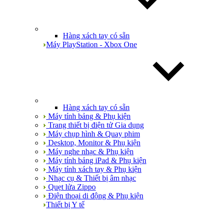
Hàng xách tay có sẵn
Máy PlayStation - Xbox One
Hàng xách tay có sẵn
Máy tính bảng & Phụ kiện
Trang thiết bị điện tử Gia dụng
Máy chụp hình & Quay phim
Desktop, Monitor & Phụ kiện
Máy nghe nhạc & Phụ kiện
Máy tính bảng iPad & Phụ kiện
Máy tính xách tay & Phụ kiện
Nhạc cụ & Thiết bị âm nhạc
Quẹt lửa Zippo
Điện thoại di động & Phụ kiện
Thiết bị Y tế