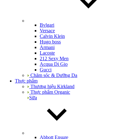
Bvlgari
Versace
Calvin Klein
Hugo boss
Armani
Lacoste
212 Sexy Men
Acqua Di Gio
Gucci
Chăm sóc & Dưỡng Da
Thực phẩm
Thương hiệu Kirkland
Thực phẩm Organic
Sữa
Abbott Ensure