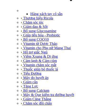
Hàng xách tay có sẵn
Thương hiệu Ricola
Chăm sóc tóc
Giảm đau & Sốt
Bổ sung Glucosamine
Giúp tiêu hóa - Probiotic
Bổ sung COQ10
Vitamin từ Dược Thảo
Vitamin cho Phụ nữ Mang Thai
Hỗ trợ giấc Ngủ
Viêm Xoang & Dị ứng
Cảm lạnh & Cảm cúm
Vitamin chăm sóc mắt
Thuốc giúp bỏ thuốc lá
Tiểu Đường
Máy đo huyết áp
Giảm cân
Tăng Lực
Bổ sung Calcium
Máy & Que kiểm tra đường huyết
Giảm Căng Thẳng
Chăm sóc đôi chân