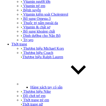
Vitamin người lớn
Vitamin trẻ em
Bệnh suyễn
Vitamin kiểm soát Cholesterol
Bổ sung Omega-3
Thuốc trị nấm ngoài da
Vitamin & chất sơ
Bổ sung khoáng chất
Dinh dưỡng cho Não Bộ
Trị sẹo
Thời trang
Thương hiệu Michael Kors
Thương hiệu Coach
Thương hiệu Ralph Lauren
Hàng xách tay có sẵn
Thương hiệu Nike
Đồ chơi trẻ em
Thời trang trẻ em
Thời trang nữ