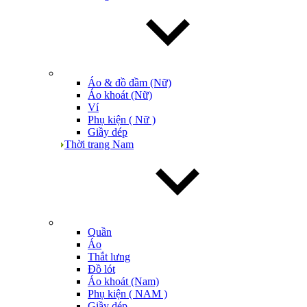
Áo & đồ đầm (Nữ)
Áo khoát (Nữ)
Ví
Phụ kiện ( Nữ )
Giầy dép
Thời trang Nam
Quần
Áo
Thắt lưng
Đồ lót
Áo khoát (Nam)
Phụ kiện ( NAM )
Giầy dép