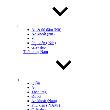
Áo & đồ đầm (Nữ)
Áo khoát (Nữ)
Ví
Phụ kiện ( Nữ )
Giầy dép
Thời trang Nam
Quần
Áo
Thắt lưng
Đồ lót
Áo khoát (Nam)
Phụ kiện ( NAM )
Giầy dép