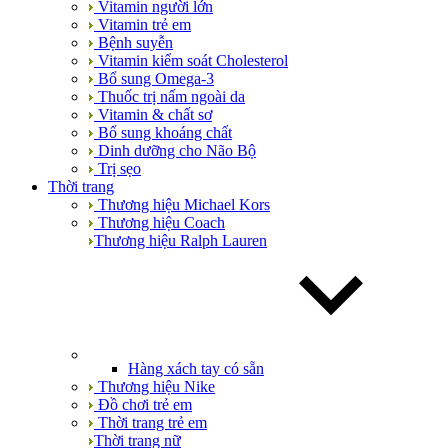
Vitamin người lớn
Vitamin trẻ em
Bệnh suyễn
Vitamin kiểm soát Cholesterol
Bổ sung Omega-3
Thuốc trị nấm ngoài da
Vitamin & chất sơ
Bổ sung khoáng chất
Dinh dưỡng cho Não Bộ
Trị sẹo
Thời trang
Thương hiệu Michael Kors
Thương hiệu Coach
Thương hiệu Ralph Lauren
Hàng xách tay có sẵn
Thương hiệu Nike
Đồ chơi trẻ em
Thời trang trẻ em
Thời trang nữ