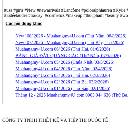
#usa #girls #New #newarrivals #Lancôme #poloralphlauren #Kylie #
#Estéelauder #traicay #cosmetics #makeup #thucpham #beauty #
Các nội dung khác
New! 08/ 2026 - Muahangmy4U.com (Thứ Năm, 06/8/2026)
New! 07/ 2026 - Muahangmy4U.com (Thứ Bảy, 11/7/2026)
Muahangmy4U.com 06/ 2026 (Thứ Hai, 01/6/2026)
BẢNG GIÁ ĐẶT QUẢNG CÁO (Thứ Năm, 07/5/2026)
Muahangmy4U.com 05/ 2026 (Chúa Nhật, 03/5/2026)
Muahangmy4U.com 04/ 2026 (Thứ Năm, 02/4/2026)
Muahangmy4U.com 03/ 2026 (Thứ Hai, 02/3/2026)
Muahangmy4U.com 02/ 2026 (Thứ Ba, 03/2/2026)
Muahangmy4U.com 01/ 2026 (Thứ Sáu, 02/1/2026)
Tháng 12 - 2025 Muahangmy4U.com 0903 044 636 (Thứ Ba,
Ẩn
CÔNG TY TNHH THIẾT KẾ VÀ TIẾP THỊ QUỐC TẾ