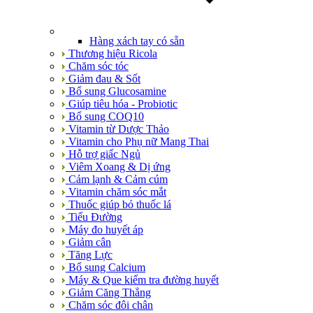
Hàng xách tay có sẵn
Thương hiệu Ricola
Chăm sóc tóc
Giảm đau & Sốt
Bổ sung Glucosamine
Giúp tiêu hóa - Probiotic
Bổ sung COQ10
Vitamin từ Dược Thảo
Vitamin cho Phụ nữ Mang Thai
Hỗ trợ giấc Ngủ
Viêm Xoang & Dị ứng
Cảm lạnh & Cảm cúm
Vitamin chăm sóc mắt
Thuốc giúp bỏ thuốc lá
Tiểu Đường
Máy đo huyết áp
Giảm cân
Tăng Lực
Bổ sung Calcium
Máy & Que kiểm tra đường huyết
Giảm Căng Thẳng
Chăm sóc đôi chân