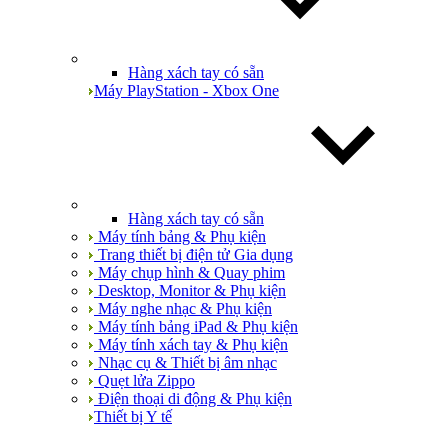
Hàng xách tay có sẵn
Máy PlayStation - Xbox One
Hàng xách tay có sẵn
Máy tính bảng & Phụ kiện
Trang thiết bị điện tử Gia dụng
Máy chụp hình & Quay phim
Desktop, Monitor & Phụ kiện
Máy nghe nhạc & Phụ kiện
Máy tính bảng iPad & Phụ kiện
Máy tính xách tay & Phụ kiện
Nhạc cụ & Thiết bị âm nhạc
Quẹt lửa Zippo
Điện thoại di động & Phụ kiện
Thiết bị Y tế