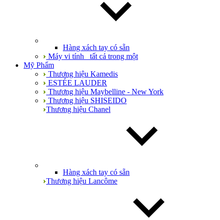
Hàng xách tay có sẵn
Máy vi tính_ tất cả trong một
Mỹ Phẩm
Thương hiệu Kamedis
ESTÉE LAUDER
Thương hiệu Maybelline - New York
Thương hiệu SHISEIDO
Thương hiệu Chanel
Hàng xách tay có sẵn
Thương hiệu Lancôme