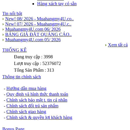
Hàng xách tay có sẵn
Tin nổi bật
New! 08/ 2026 - Muahangmy4U.co..
New! 07/ 2026 - Muahangmy4U.c..
Muahangmy4U.com 06/ 2026
BẢNG GIÁ ĐẶT QUẢNG CÁO..
Muahangmy4U.com 05/ 2026
Xem tất cả
THỐNG KÊ
Đang truy cập : 3998
Lượt truy cập : 52376072
Tổng Sản Phẩm : 313
Thông tin chính sách
-
Hướng dẫn mua hàng
-
Quy định và hình thức thanh toán
-
Chính sách bảo mật t. tin cá nhân
-
Chính sách đổi trả sản phẩm
-
Chính sách giao hàng
-
Chính sách & quyền lợi khách hàng
Bonus Page