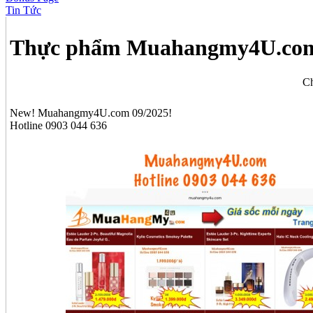
Tin Tức
Thực phẩm Muahangmy4U.co
Ch
New! Muahangmy4U.com 09/2025!
Hotline 0903 044 636