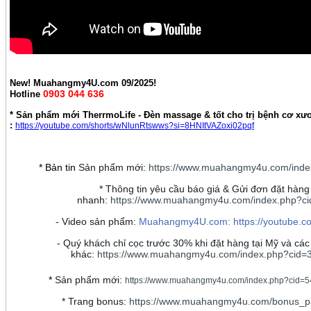
New! Muahangmy4U.com 09/2025!
0903 044 636
Hotline
* Sản phẩm mới TherrmoLife - Đèn massage & tốt cho trị bệnh cơ x
:
https://youtube.com/shorts/wNlunRtswws?si=8HNItVAZoxi02pqf
* Bản tin
Sản phẩm mới:
https://www.muahangmy4u.com/inde
* Thông tin yêu cầu báo giá & Gửi đơn đặt hàng
nhanh:
https://www.muahangmy4u.com/index.php?c
- Video sản phẩm:
Muahangmy4U.com:
https://youtube.co
- Quý khách chỉ cọc trước 30% khi đặt hàng tại Mỹ và các
khác:
https://www.muahangmy4u.com/index.php?cid=
*
Sản phẩm mới:
https://www.muahangmy4u.com/index.php?cid=54
* Trang bonus:
https://www.muahangmy4u.com/bonus_p