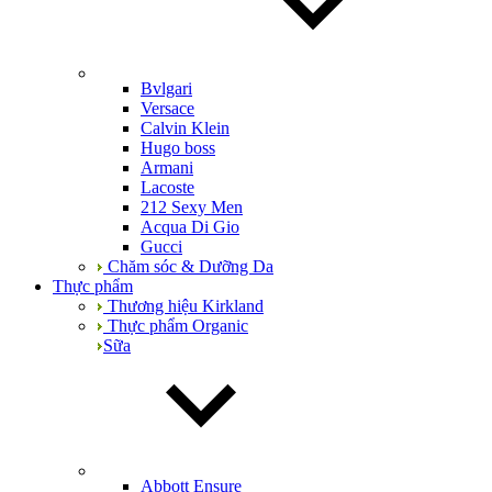
Bvlgari
Versace
Calvin Klein
Hugo boss
Armani
Lacoste
212 Sexy Men
Acqua Di Gio
Gucci
Chăm sóc & Dưỡng Da
Thực phẩm
Thương hiệu Kirkland
Thực phẩm Organic
Sữa
Abbott Ensure