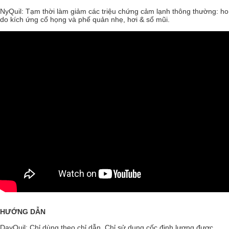
NyQuil: Tạm thời làm giảm các triệu chứng cảm lạnh thông thường: ho
do kích ứng cổ họng và phế quản nhẹ, hơi & sổ mũi.
HƯỚNG DẪN
DayQuil: Chỉ dùng theo chỉ dẫn. Chỉ sử dụng cốc định lượng được