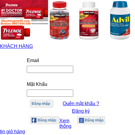
KHÁCH HÀNG
Email
Mật Khẩu
Quên mật khẩu ?
Đăng nhập
Đăng ký
Xem
thông
tin giỏ hàng