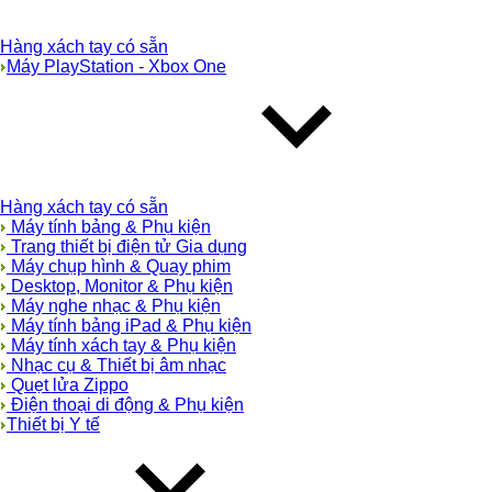
Hàng xách tay có sẵn
Máy PlayStation - Xbox One
Hàng xách tay có sẵn
Máy tính bảng & Phụ kiện
Trang thiết bị điện tử Gia dụng
Máy chụp hình & Quay phim
Desktop, Monitor & Phụ kiện
Máy nghe nhạc & Phụ kiện
Máy tính bảng iPad & Phụ kiện
Máy tính xách tay & Phụ kiện
Nhạc cụ & Thiết bị âm nhạc
Quẹt lửa Zippo
Điện thoại di động & Phụ kiện
Thiết bị Y tế