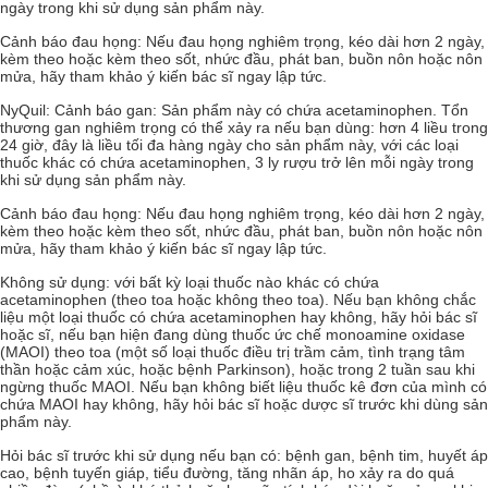
ngày trong khi sử dụng sản phẩm này.
Cảnh báo đau họng: Nếu đau họng nghiêm trọng, kéo dài hơn 2 ngày,
kèm theo hoặc kèm theo sốt, nhức đầu, phát ban, buồn nôn hoặc nôn
mửa, hãy tham khảo ý kiến bác sĩ ngay lập tức.
NyQuil: Cảnh báo gan: Sản phẩm này có chứa acetaminophen. Tổn
thương gan nghiêm trọng có thể xảy ra nếu bạn dùng: hơn 4 liều trong
24 giờ, đây là liều tối đa hàng ngày cho sản phẩm này, với các loại
thuốc khác có chứa acetaminophen, 3 ly rượu trở lên mỗi ngày trong
khi sử dụng sản phẩm này.
Cảnh báo đau họng: Nếu đau họng nghiêm trọng, kéo dài hơn 2 ngày,
kèm theo hoặc kèm theo sốt, nhức đầu, phát ban, buồn nôn hoặc nôn
mửa, hãy tham khảo ý kiến bác sĩ ngay lập tức.
Không sử dụng: với bất kỳ loại thuốc nào khác có chứa
acetaminophen (theo toa hoặc không theo toa). Nếu bạn không chắc
liệu một loại thuốc có chứa acetaminophen hay không, hãy hỏi bác sĩ
hoặc sĩ, nếu bạn hiện đang dùng thuốc ức chế monoamine oxidase
(MAOI) theo toa (một số loại thuốc điều trị trầm cảm, tình trạng tâm
thần hoặc cảm xúc, hoặc bệnh Parkinson), hoặc trong 2 tuần sau khi
ngừng thuốc MAOI. Nếu bạn không biết liệu thuốc kê đơn của mình có
chứa MAOI hay không, hãy hỏi bác sĩ hoặc dược sĩ trước khi dùng sản
phẩm này.
Hỏi bác sĩ trước khi sử dụng nếu bạn có: bệnh gan, bệnh tim, huyết áp
cao, bệnh tuyến giáp, tiểu đường, tăng nhãn áp, ho xảy ra do quá