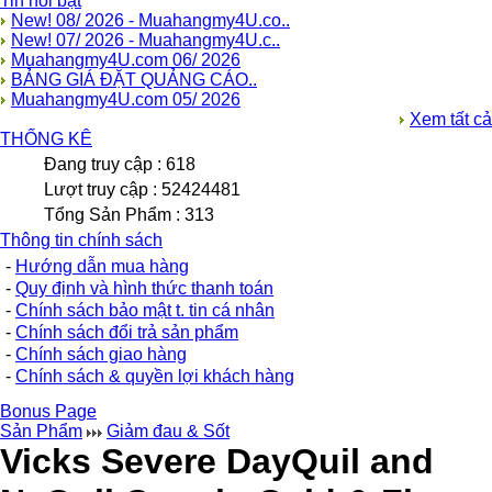
Tin nổi bật
New! 08/ 2026 - Muahangmy4U.co..
New! 07/ 2026 - Muahangmy4U.c..
Muahangmy4U.com 06/ 2026
BẢNG GIÁ ĐẶT QUẢNG CÁO..
Muahangmy4U.com 05/ 2026
Xem tất cả
THỐNG KÊ
Đang truy cập : 618
Lượt truy cập : 52424481
Tổng Sản Phẩm : 313
Thông tin chính sách
-
Hướng dẫn mua hàng
-
Quy định và hình thức thanh toán
-
Chính sách bảo mật t. tin cá nhân
-
Chính sách đổi trả sản phẩm
-
Chính sách giao hàng
-
Chính sách & quyền lợi khách hàng
Bonus Page
Sản Phẩm
Giảm đau & Sốt
Vicks Severe DayQuil and