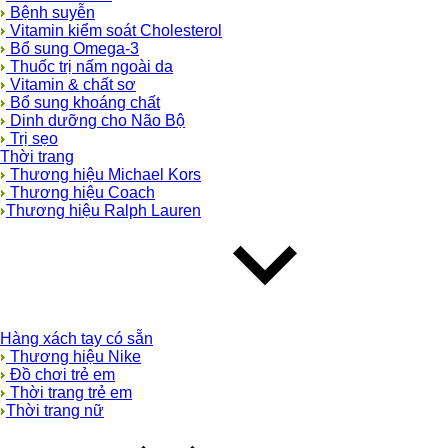
Bệnh suyễn
Vitamin kiểm soát Cholesterol
Bổ sung Omega-3
Thuốc trị nấm ngoài da
Vitamin & chất sơ
Bổ sung khoáng chất
Dinh dưỡng cho Não Bộ
Trị sẹo
Thời trang
Thương hiệu Michael Kors
Thương hiệu Coach
Thương hiệu Ralph Lauren
Hàng xách tay có sẵn
Thương hiệu Nike
Đồ chơi trẻ em
Thời trang trẻ em
Thời trang nữ