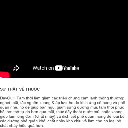
SỰ THẬT VỀ THUỐC
DayQuil: Tạm thời làm giảm các triệu chứng cảm lạnh thông thường:
nghẹt mũi, tắc nghẽn xoang & áp lực, ho do kích ứng cổ họng và phế
quản nhẹ, ho để giúp bạn ngủ, giảm sưng đường mũi, tạm thời phục
hồi hơi thở tự do hơn qua mũi, thúc đẩy thoát nước mũi hoặc xoang,
giúp làm lỏng đờm (chất nhầy) và dịch tiết phế quản mỏng để loại bỏ
các đường phế quản khỏi chất nhầy khó chịu và làm cho ho loại bỏ
chất nhầy hiệu quả hơn.