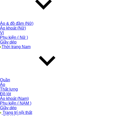
Áo & đồ đầm (Nữ)
Áo khoát (Nữ)
Ví
Phụ kiện ( Nữ )
Giầy dép
Thời trang Nam
Quần
Áo
Thắt lưng
Đồ lót
Áo khoát (Nam)
Phụ kiện ( NAM )
Giầy dép
Trang trí nội thất