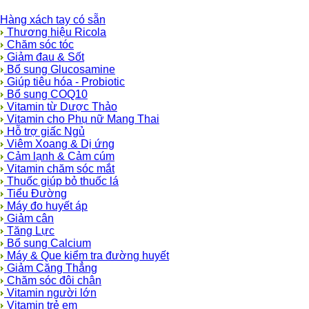
Hàng xách tay có sẵn
Thương hiệu Ricola
Chăm sóc tóc
Giảm đau & Sốt
Bổ sung Glucosamine
Giúp tiêu hóa - Probiotic
Bổ sung COQ10
Vitamin từ Dược Thảo
Vitamin cho Phụ nữ Mang Thai
Hỗ trợ giấc Ngủ
Viêm Xoang & Dị ứng
Cảm lạnh & Cảm cúm
Vitamin chăm sóc mắt
Thuốc giúp bỏ thuốc lá
Tiểu Đường
Máy đo huyết áp
Giảm cân
Tăng Lực
Bổ sung Calcium
Máy & Que kiểm tra đường huyết
Giảm Căng Thẳng
Chăm sóc đôi chân
Vitamin người lớn
Vitamin trẻ em