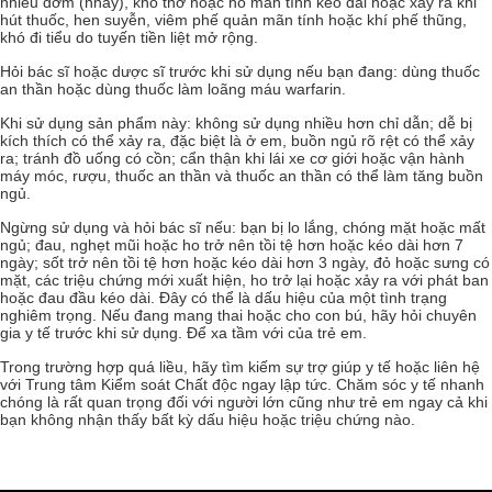
nhiều đờm (nhầy), khó thở hoặc ho mãn tính kéo dài hoặc xảy ra khi
hút thuốc, hen suyễn, viêm phế quản mãn tính hoặc khí phế thũng,
khó đi tiểu do tuyến tiền liệt mở rộng.
Hỏi bác sĩ hoặc dược sĩ trước khi sử dụng nếu bạn đang: dùng thuốc
an thần hoặc dùng thuốc làm loãng máu warfarin.
Khi sử dụng sản phẩm này: không sử dụng nhiều hơn chỉ dẫn; dễ bị
kích thích có thể xảy ra, đặc biệt là ở em, buồn ngủ rõ rệt có thể xảy
ra; tránh đồ uống có cồn; cẩn thận khi lái xe cơ giới hoặc vận hành
máy móc, rượu, thuốc an thần và thuốc an thần có thể làm tăng buồn
ngủ.
Ngừng sử dụng và hỏi bác sĩ nếu: bạn bị lo lắng, chóng mặt hoặc mất
ngủ; đau, nghẹt mũi hoặc ho trở nên tồi tệ hơn hoặc kéo dài hơn 7
ngày; sốt trở nên tồi tệ hơn hoặc kéo dài hơn 3 ngày, đỏ hoặc sưng có
mặt, các triệu chứng mới xuất hiện, ho trở lại hoặc xảy ra với phát ban
hoặc đau đầu kéo dài. Đây có thể là dấu hiệu của một tình trạng
nghiêm trọng. Nếu đang mang thai hoặc cho con bú, hãy hỏi chuyên
gia y tế trước khi sử dụng. Để xa tầm với của trẻ em.
Trong trường hợp quá liều, hãy tìm kiếm sự trợ giúp y tế hoặc liên hệ
với Trung tâm Kiểm soát Chất độc ngay lập tức. Chăm sóc y tế nhanh
chóng là rất quan trọng đối với người lớn cũng như trẻ em ngay cả khi
bạn không nhận thấy bất kỳ dấu hiệu hoặc triệu chứng nào.