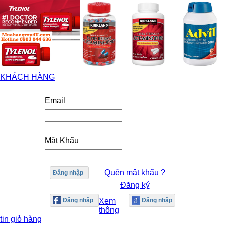
KHÁCH HÀNG
Email
Mật Khẩu
Quên mật khẩu ?
Đăng nhập
Đăng ký
Xem
thông
tin giỏ hàng