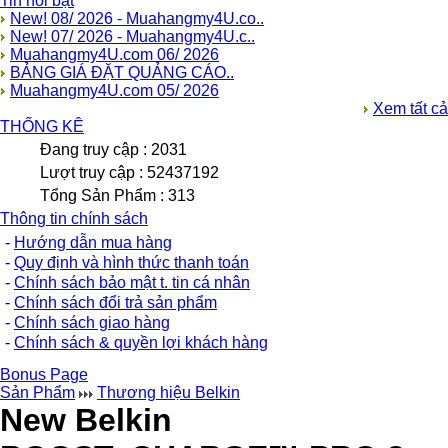
Tin nổi bật
New! 08/ 2026 - Muahangmy4U.co..
New! 07/ 2026 - Muahangmy4U.c..
Muahangmy4U.com 06/ 2026
BẢNG GIÁ ĐẶT QUẢNG CÁO..
Muahangmy4U.com 05/ 2026
Xem tất cả
THỐNG KÊ
Đang truy cập : 2031
Lượt truy cập : 52437192
Tổng Sản Phẩm : 313
Thông tin chính sách
-
Hướng dẫn mua hàng
-
Quy định và hình thức thanh toán
-
Chính sách bảo mật t. tin cá nhân
-
Chính sách đổi trả sản phẩm
-
Chính sách giao hàng
-
Chính sách & quyền lợi khách hàng
Bonus Page
Sản Phẩm
Thương hiệu Belkin
New Belkin