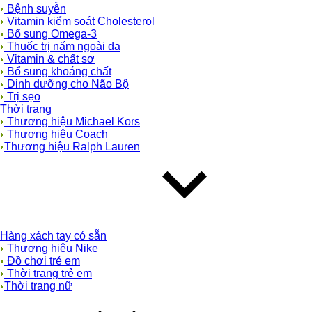
Bệnh suyễn
Vitamin kiểm soát Cholesterol
Bổ sung Omega-3
Thuốc trị nấm ngoài da
Vitamin & chất sơ
Bổ sung khoáng chất
Dinh dưỡng cho Não Bộ
Trị sẹo
Thời trang
Thương hiệu Michael Kors
Thương hiệu Coach
Thương hiệu Ralph Lauren
Hàng xách tay có sẵn
Thương hiệu Nike
Đồ chơi trẻ em
Thời trang trẻ em
Thời trang nữ