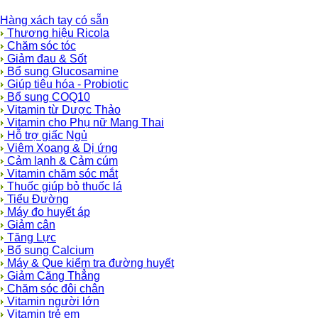
Hàng xách tay có sẵn
Thương hiệu Ricola
Chăm sóc tóc
Giảm đau & Sốt
Bổ sung Glucosamine
Giúp tiêu hóa - Probiotic
Bổ sung COQ10
Vitamin từ Dược Thảo
Vitamin cho Phụ nữ Mang Thai
Hỗ trợ giấc Ngủ
Viêm Xoang & Dị ứng
Cảm lạnh & Cảm cúm
Vitamin chăm sóc mắt
Thuốc giúp bỏ thuốc lá
Tiểu Đường
Máy đo huyết áp
Giảm cân
Tăng Lực
Bổ sung Calcium
Máy & Que kiểm tra đường huyết
Giảm Căng Thẳng
Chăm sóc đôi chân
Vitamin người lớn
Vitamin trẻ em