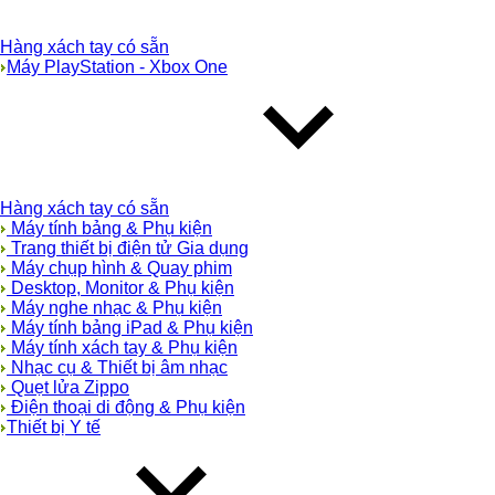
Hàng xách tay có sẵn
Máy PlayStation - Xbox One
Hàng xách tay có sẵn
Máy tính bảng & Phụ kiện
Trang thiết bị điện tử Gia dụng
Máy chụp hình & Quay phim
Desktop, Monitor & Phụ kiện
Máy nghe nhạc & Phụ kiện
Máy tính bảng iPad & Phụ kiện
Máy tính xách tay & Phụ kiện
Nhạc cụ & Thiết bị âm nhạc
Quẹt lửa Zippo
Điện thoại di động & Phụ kiện
Thiết bị Y tế