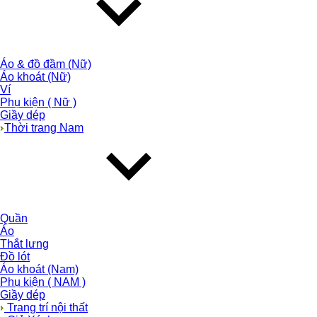
Áo & đồ đầm (Nữ)
Áo khoát (Nữ)
Ví
Phụ kiện ( Nữ )
Giầy dép
Thời trang Nam
Quần
Áo
Thắt lưng
Đồ lót
Áo khoát (Nam)
Phụ kiện ( NAM )
Giầy dép
Trang trí nội thất