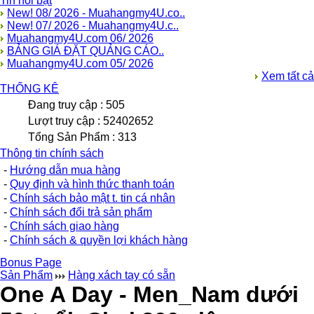
Tin nổi bật
New! 08/ 2026 - Muahangmy4U.co..
New! 07/ 2026 - Muahangmy4U.c..
Muahangmy4U.com 06/ 2026
BẢNG GIÁ ĐẶT QUẢNG CÁO..
Muahangmy4U.com 05/ 2026
Xem tất cả
THỐNG KÊ
Đang truy cập : 505
Lượt truy cập : 52402652
Tổng Sản Phẩm : 313
Thông tin chính sách
-
Hướng dẫn mua hàng
-
Quy định và hình thức thanh toán
-
Chính sách bảo mật t. tin cá nhân
-
Chính sách đổi trả sản phẩm
-
Chính sách giao hàng
-
Chính sách & quyền lợi khách hàng
Bonus Page
Sản Phẩm
Hàng xách tay có sẵn
One A Day - Men_Nam dưới