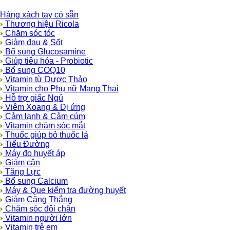
Hàng xách tay có sẵn
Thương hiệu Ricola
Chăm sóc tóc
Giảm đau & Sốt
Bổ sung Glucosamine
Giúp tiêu hóa - Probiotic
Bổ sung COQ10
Vitamin từ Dược Thảo
Vitamin cho Phụ nữ Mang Thai
Hỗ trợ giấc Ngủ
Viêm Xoang & Dị ứng
Cảm lạnh & Cảm cúm
Vitamin chăm sóc mắt
Thuốc giúp bỏ thuốc lá
Tiểu Đường
Máy đo huyết áp
Giảm cân
Tăng Lực
Bổ sung Calcium
Máy & Que kiểm tra đường huyết
Giảm Căng Thẳng
Chăm sóc đôi chân
Vitamin người lớn
Vitamin trẻ em