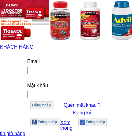
KHÁCH HÀNG
Email
Mật Khẩu
Quên mật khẩu ?
Đăng nhập
Đăng ký
Xem
thông
tin giỏ hàng