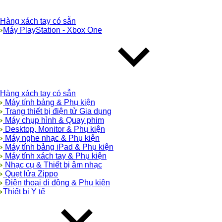
Hàng xách tay có sẵn
Máy PlayStation - Xbox One
Hàng xách tay có sẵn
Máy tính bảng & Phụ kiện
Trang thiết bị điện tử Gia dụng
Máy chụp hình & Quay phim
Desktop, Monitor & Phụ kiện
Máy nghe nhạc & Phụ kiện
Máy tính bảng iPad & Phụ kiện
Máy tính xách tay & Phụ kiện
Nhạc cụ & Thiết bị âm nhạc
Quẹt lửa Zippo
Điện thoại di động & Phụ kiện
Thiết bị Y tế