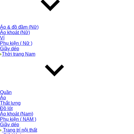
Áo & đồ đầm (Nữ)
Áo khoát (Nữ)
Ví
Phụ kiện ( Nữ )
Giầy dép
Thời trang Nam
Quần
Áo
Thắt lưng
Đồ lót
Áo khoát (Nam)
Phụ kiện ( NAM )
Giầy dép
Trang trí nội thất