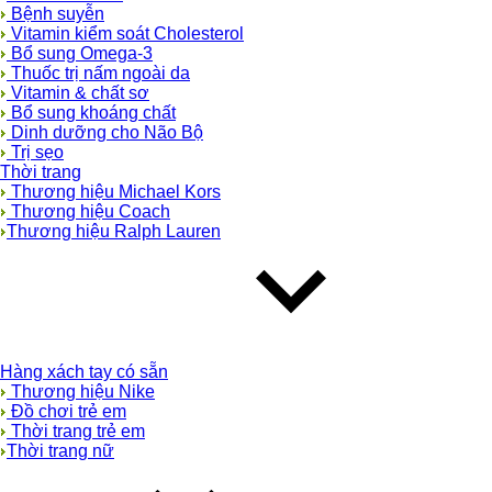
Bệnh suyễn
Vitamin kiểm soát Cholesterol
Bổ sung Omega-3
Thuốc trị nấm ngoài da
Vitamin & chất sơ
Bổ sung khoáng chất
Dinh dưỡng cho Não Bộ
Trị sẹo
Thời trang
Thương hiệu Michael Kors
Thương hiệu Coach
Thương hiệu Ralph Lauren
Hàng xách tay có sẵn
Thương hiệu Nike
Đồ chơi trẻ em
Thời trang trẻ em
Thời trang nữ