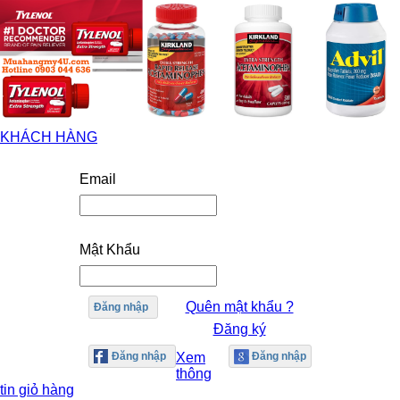
KHÁCH HÀNG
Email
Mật Khẩu
Quên mật khẩu ?
Đăng nhập
Đăng ký
Xem
thông
tin giỏ hàng