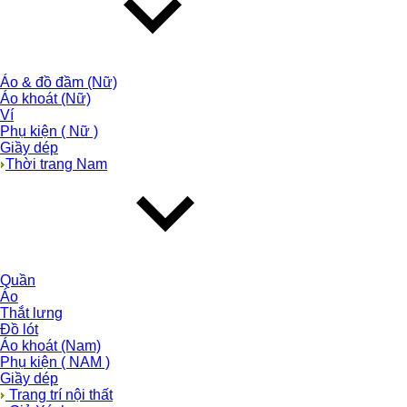
Áo & đồ đầm (Nữ)
Áo khoát (Nữ)
Ví
Phụ kiện ( Nữ )
Giầy dép
Thời trang Nam
Quần
Áo
Thắt lưng
Đồ lót
Áo khoát (Nam)
Phụ kiện ( NAM )
Giầy dép
Trang trí nội thất