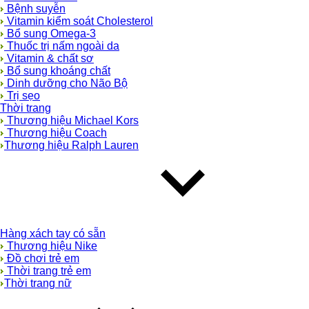
Bệnh suyễn
Vitamin kiểm soát Cholesterol
Bổ sung Omega-3
Thuốc trị nấm ngoài da
Vitamin & chất sơ
Bổ sung khoáng chất
Dinh dưỡng cho Não Bộ
Trị sẹo
Thời trang
Thương hiệu Michael Kors
Thương hiệu Coach
Thương hiệu Ralph Lauren
Hàng xách tay có sẵn
Thương hiệu Nike
Đồ chơi trẻ em
Thời trang trẻ em
Thời trang nữ