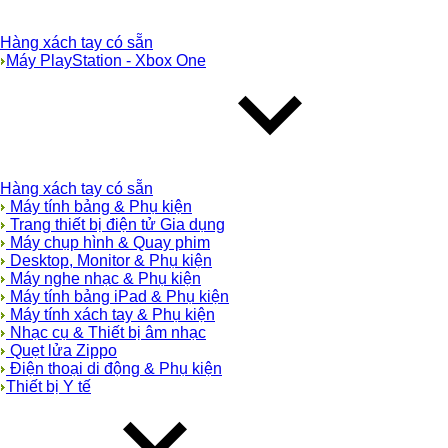
Hàng xách tay có sẵn
Máy PlayStation - Xbox One
Hàng xách tay có sẵn
Máy tính bảng & Phụ kiện
Trang thiết bị điện tử Gia dụng
Máy chụp hình & Quay phim
Desktop, Monitor & Phụ kiện
Máy nghe nhạc & Phụ kiện
Máy tính bảng iPad & Phụ kiện
Máy tính xách tay & Phụ kiện
Nhạc cụ & Thiết bị âm nhạc
Quẹt lửa Zippo
Điện thoại di động & Phụ kiện
Thiết bị Y tế