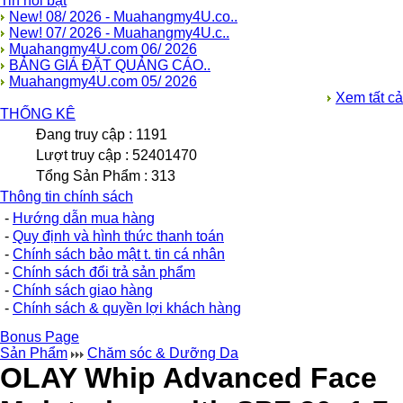
Tin nổi bật
New! 08/ 2026 - Muahangmy4U.co..
New! 07/ 2026 - Muahangmy4U.c..
Muahangmy4U.com 06/ 2026
BẢNG GIÁ ĐẶT QUẢNG CÁO..
Muahangmy4U.com 05/ 2026
Xem tất cả
THỐNG KÊ
Đang truy cập : 1191
Lượt truy cập : 52401470
Tổng Sản Phẩm : 313
Thông tin chính sách
-
Hướng dẫn mua hàng
-
Quy định và hình thức thanh toán
-
Chính sách bảo mật t. tin cá nhân
-
Chính sách đổi trả sản phẩm
-
Chính sách giao hàng
-
Chính sách & quyền lợi khách hàng
Bonus Page
Sản Phẩm
Chăm sóc & Dưỡng Da
OLAY Whip Advanced Face