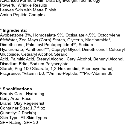
Advanced Formula with Ultra Lightweight Technology
Powerful Wrinkle Results
Leaves Skin with Matte Finish
Amino Peptide Complex
*
Ingredients
:
Avobenzone 3%, Homosalate 9%, Octisalate 4.5%, Octocrylene
6%Water, Zea Mays (Corn) Starch, Glycerin, Niacinamide*,
Dimethicone, Palmitoyl Pentapeptide-4**, Sodium
Hyaluronate, Panthenol***, Caprylyl Glycol, Dimethiconol, Cetearyl
Glucoside, Cetearyl Alcohol, Stearic
Acid, Palmitic Acid, Stearyl Alcohol, Cetyl Alcohol, Behenyl Alcohol,
Disodium Edta, Sodium Polyacrylate
Starch, Peg-100 Stearate, 1,2-Hexanediol, Phenoxyethanol,
Fragrance, *Vitamin B3, **Amino-Peptide, ***Pro-Vitamin B5
*
Specifications
Beauty Care: Hydrating
Body Area: Face
Brand: Olay Regenerist
Container Size: 1.7 fl oz
Quantity: 2 Pack(s)
Skin Type: All Skin Types
SPF Rating: SPF 30