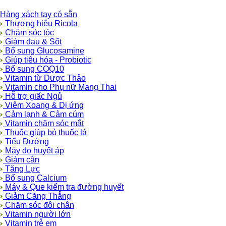
Hàng xách tay có sẵn
Thương hiệu Ricola
Chăm sóc tóc
Giảm đau & Sốt
Bổ sung Glucosamine
Giúp tiêu hóa - Probiotic
Bổ sung COQ10
Vitamin từ Dược Thảo
Vitamin cho Phụ nữ Mang Thai
Hỗ trợ giấc Ngủ
Viêm Xoang & Dị ứng
Cảm lạnh & Cảm cúm
Vitamin chăm sóc mắt
Thuốc giúp bỏ thuốc lá
Tiểu Đường
Máy đo huyết áp
Giảm cân
Tăng Lực
Bổ sung Calcium
Máy & Que kiểm tra đường huyết
Giảm Căng Thẳng
Chăm sóc đôi chân
Vitamin người lớn
Vitamin trẻ em