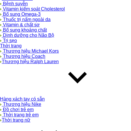
Bệnh suyễn
Vitamin kiểm soát Cholesterol
Bổ sung Omega-3
Thuốc trị nấm ngoài da
Vitamin & chất sơ
Bổ sung khoáng chất
Dinh dưỡng cho Não Bộ
Trị sẹo
Thời trang
Thương hiệu Michael Kors
Thương hiệu Coach
Thương hiệu Ralph Lauren
Hàng xách tay có sẵn
Thương hiệu Nike
Đồ chơi trẻ em
Thời trang trẻ em
Thời trang nữ