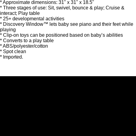
* Approximate dimensions: 31" x 31" x 18.5"
* Three stages of use: Sit, swivel, bounce & play; Cruise &
interact; Play table
* 25+ developmental activities
* Discovery Window™ lets baby see piano and their feet while
playing
* Clip-on toys can be positioned based on baby’s abilities
* Converts to a play table
* ABS/polyester/cotton
* Spot clean
* Imported.