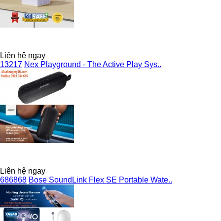
Liên hệ ngay
13217
Nex Playground - The Active Play Sys..
Liên hệ ngay
686868
Bose SoundLink Flex SE Portable Wate..