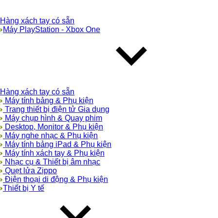
Hàng xách tay có sẵn
Máy PlayStation - Xbox One
Hàng xách tay có sẵn
Máy tính bảng & Phụ kiện
Trang thiết bị điện tử Gia dụng
Máy chụp hình & Quay phim
Desktop, Monitor & Phụ kiện
Máy nghe nhạc & Phụ kiện
Máy tính bảng iPad & Phụ kiện
Máy tính xách tay & Phụ kiện
Nhạc cụ & Thiết bị âm nhạc
Quẹt lửa Zippo
Điện thoại di động & Phụ kiện
Thiết bị Y tế