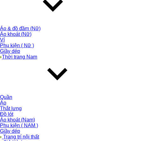
Áo & đồ đầm (Nữ)
Áo khoát (Nữ)
Ví
Phụ kiện ( Nữ )
Giầy dép
Thời trang Nam
Quần
Áo
Thắt lưng
Đồ lót
Áo khoát (Nam)
Phụ kiện ( NAM )
Giầy dép
Trang trí nội thất