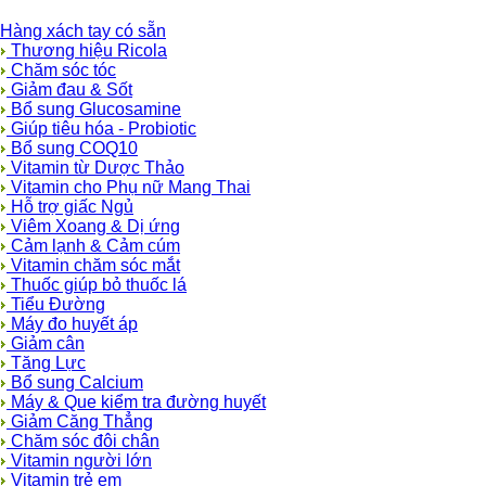
Hàng xách tay có sẵn
Thương hiệu Ricola
Chăm sóc tóc
Giảm đau & Sốt
Bổ sung Glucosamine
Giúp tiêu hóa - Probiotic
Bổ sung COQ10
Vitamin từ Dược Thảo
Vitamin cho Phụ nữ Mang Thai
Hỗ trợ giấc Ngủ
Viêm Xoang & Dị ứng
Cảm lạnh & Cảm cúm
Vitamin chăm sóc mắt
Thuốc giúp bỏ thuốc lá
Tiểu Đường
Máy đo huyết áp
Giảm cân
Tăng Lực
Bổ sung Calcium
Máy & Que kiểm tra đường huyết
Giảm Căng Thẳng
Chăm sóc đôi chân
Vitamin người lớn
Vitamin trẻ em