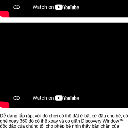
Dễ dàng lắp ráp, với đồ chơi có thể đặt ở bất cứ đâu cho bé, có
ghế xoay 360 độ có thể xoay và co giãn Discovery Window™
độc đáo của chúng tôi cho phép bé nhìn thấy bàn chân của