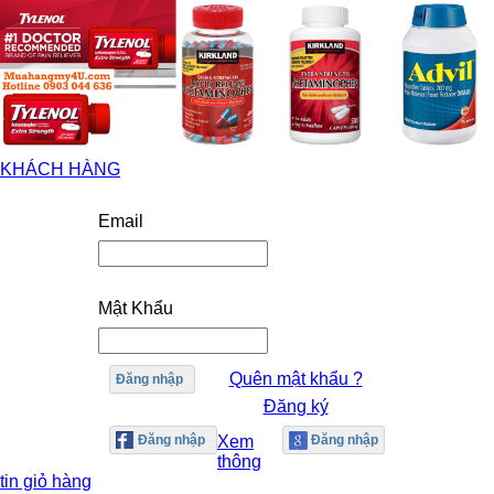
KHÁCH HÀNG
Email
Mật Khẩu
Quên mật khẩu ?
Đăng nhập
Đăng ký
Xem
thông
tin giỏ hàng