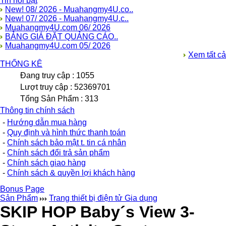
Tin nổi bật
New! 08/ 2026 - Muahangmy4U.co..
New! 07/ 2026 - Muahangmy4U.c..
Muahangmy4U.com 06/ 2026
BẢNG GIÁ ĐẶT QUẢNG CÁO..
Muahangmy4U.com 05/ 2026
Xem tất cả
THỐNG KÊ
Đang truy cập : 1055
Lượt truy cập : 52369701
Tổng Sản Phẩm : 313
Thông tin chính sách
-
Hướng dẫn mua hàng
-
Quy định và hình thức thanh toán
-
Chính sách bảo mật t. tin cá nhân
-
Chính sách đổi trả sản phẩm
-
Chính sách giao hàng
-
Chính sách & quyền lợi khách hàng
Bonus Page
Sản Phẩm
Trang thiết bị điện tử Gia dụng
SKIP HOP Baby´s View 3-