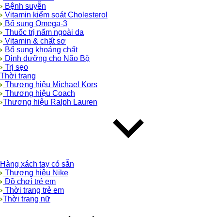
Bệnh suyễn
Vitamin kiểm soát Cholesterol
Bổ sung Omega-3
Thuốc trị nấm ngoài da
Vitamin & chất sơ
Bổ sung khoáng chất
Dinh dưỡng cho Não Bộ
Trị sẹo
Thời trang
Thương hiệu Michael Kors
Thương hiệu Coach
Thương hiệu Ralph Lauren
Hàng xách tay có sẵn
Thương hiệu Nike
Đồ chơi trẻ em
Thời trang trẻ em
Thời trang nữ