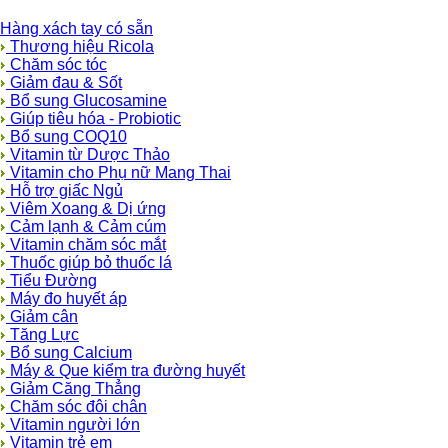
Hàng xách tay có sẵn
Thương hiệu Ricola
Chăm sóc tóc
Giảm đau & Sốt
Bổ sung Glucosamine
Giúp tiêu hóa - Probiotic
Bổ sung COQ10
Vitamin từ Dược Thảo
Vitamin cho Phụ nữ Mang Thai
Hỗ trợ giấc Ngủ
Viêm Xoang & Dị ứng
Cảm lạnh & Cảm cúm
Vitamin chăm sóc mắt
Thuốc giúp bỏ thuốc lá
Tiểu Đường
Máy đo huyết áp
Giảm cân
Tăng Lực
Bổ sung Calcium
Máy & Que kiểm tra đường huyết
Giảm Căng Thẳng
Chăm sóc đôi chân
Vitamin người lớn
Vitamin trẻ em