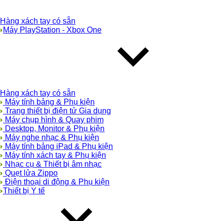
Hàng xách tay có sẵn
Máy PlayStation - Xbox One
Hàng xách tay có sẵn
Máy tính bảng & Phụ kiện
Trang thiết bị điện tử Gia dụng
Máy chụp hình & Quay phim
Desktop, Monitor & Phụ kiện
Máy nghe nhạc & Phụ kiện
Máy tính bảng iPad & Phụ kiện
Máy tính xách tay & Phụ kiện
Nhạc cụ & Thiết bị âm nhạc
Quẹt lửa Zippo
Điện thoại di động & Phụ kiện
Thiết bị Y tế