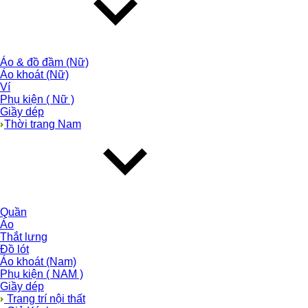
Áo & đồ đầm (Nữ)
Áo khoát (Nữ)
Ví
Phụ kiện ( Nữ )
Giầy dép
Thời trang Nam
Quần
Áo
Thắt lưng
Đồ lót
Áo khoát (Nam)
Phụ kiện ( NAM )
Giầy dép
Trang trí nội thất