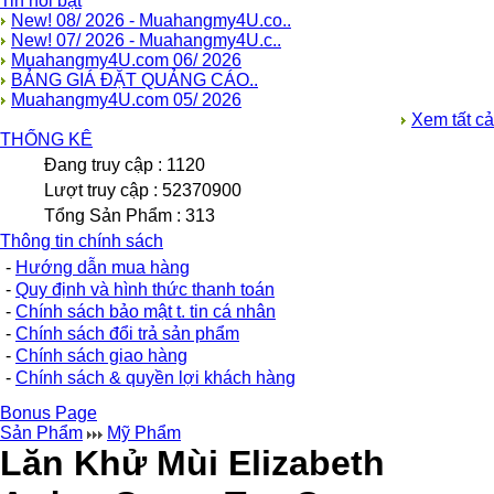
Tin nổi bật
New! 08/ 2026 - Muahangmy4U.co..
New! 07/ 2026 - Muahangmy4U.c..
Muahangmy4U.com 06/ 2026
BẢNG GIÁ ĐẶT QUẢNG CÁO..
Muahangmy4U.com 05/ 2026
Xem tất cả
THỐNG KÊ
Đang truy cập : 1120
Lượt truy cập : 52370900
Tổng Sản Phẩm : 313
Thông tin chính sách
-
Hướng dẫn mua hàng
-
Quy định và hình thức thanh toán
-
Chính sách bảo mật t. tin cá nhân
-
Chính sách đổi trả sản phẩm
-
Chính sách giao hàng
-
Chính sách & quyền lợi khách hàng
Bonus Page
Sản Phẩm
Mỹ Phẩm
Lăn Khử Mùi Elizabeth