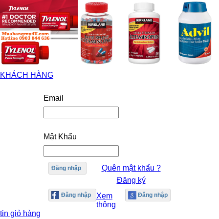
KHÁCH HÀNG
Email
Mật Khẩu
Quên mật khẩu ?
Đăng nhập
Đăng ký
Xem
thông
tin giỏ hàng